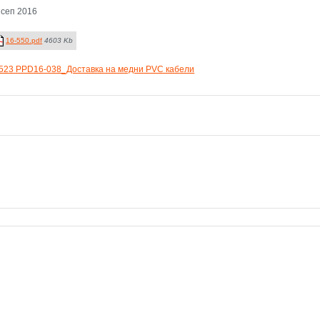
 сеп 2016
16-550.pdf
4603 Kb
523 PPD16-038_Доставка на медни PVC кабели