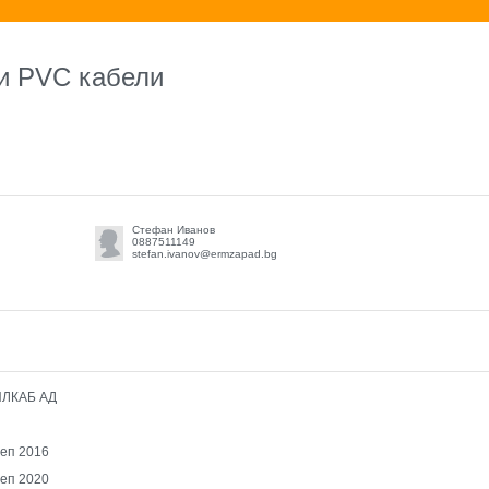
ни PVC кабели
Стефан Иванов
0887511149
stefan.ivanov@ermzapad.bg
ЛКАБ АД
сеп 2016
сеп 2020