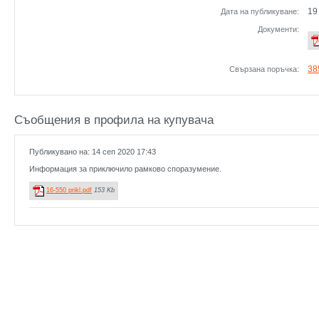
19
Дата на публикуване:
Документи:
38
Свързана поръчка:
Съобщения в профила на купувача
Публикувано на: 14 сеп 2020 17:43
Информация за приключило рамково споразумение.
16-550 prikl.pdf
153 Kb